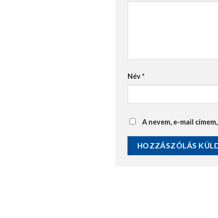
Név
*
A nevem, e-mail címem