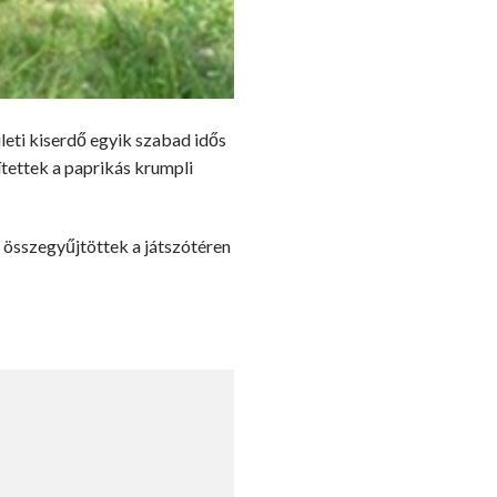
leti kiserdő egyik szabad idős
ítettek a paprikás krumpli
 összegyűjtöttek a játszótéren