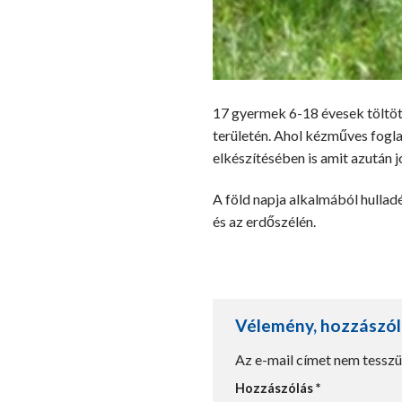
17 gyermek 6-18 évesek töltött
területén. Ahol kézműves fogla
elkészítésében is amit azután j
A föld napja alkalmából hullad
és az erdőszélén.
Vélemény, hozzászó
Az e-mail címet nem tesszü
Hozzászólás
*