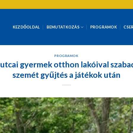
KEZDŐOLDAL
BEMUTATKOZÁS
PROGRAMOK
CSE
PROGRAMOK
utcai gyermek otthon lakóival szaba
szemét gyűjtés a játékok után