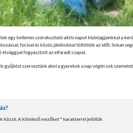
ek egy kellemes szórakoztató aktív napot klubtagjainkkal a kerü
kozással, focival és közös játékokkal töltöttük az időt. Sokan seg
ó étvággyal fogyasztott az elfáradt csapat.
ék gyűjtést szerveztünk ahol a gyerekek a nap végén sok szemetet
lás?
k közzé.
A kötelező mezőket
*
karakterrel jelöltük